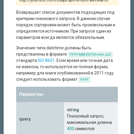
http://yourhost.com/bsapi/apiVersion/advsearch
Возвращает список документов подходящих под
критерии поискового запроса. В данном случае
порядок сортировки может быть произвольным и
определяется источником. При запросе один из
параметров всегда является обязательным.
Значения типа datetime должны быть
предствалены в формате
YYYY-MM-DDThh:mm:ssZ
стандарта
ISO 8601
. Если время или точная дата
не извесна, то используется не полная форма,
например для книги опубликованной в 2011 году
следует использовать формат
YYYY
Параметры
string
Поисковый запрос,
query
максимальная длинна
400
символов