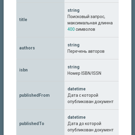
string
Поисковый запрос,
title
максимальная длинна
400
символов
string
authors
Перечень авторов
string
isbn
Номер ISBN/ISSN
datetime
publishedFrom
Дата с которой
опубликован документ
datetime
publishedTo
Дата до которой
опубликован документ