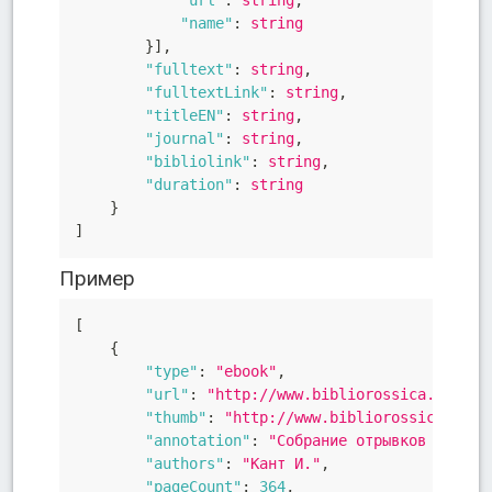
"name"
:
 string

}
]
,
"fulltext"
:
 string
,
"fulltextLink"
:
 string
,
"titleEN"
:
 string
,
"journal"
:
 string
,
"bibliolink"
:
 string
,
"duration"
:
 string

}
]
Пример
[
{
"type"
:
"ebook"
,
"url"
:
"http://www.bibliorossica.com/bo
"thumb"
:
"http://www.bibliorossica.com/
"annotation"
:
"Собрание отрывков из про
"authors"
:
"Кант И."
,
"pageCount"
:
364
,