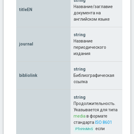
string
Название/заглавие
titleEN
документа на
английском языке
string
Название
journal
периодического
издания
string
bibliolink
Библиографическая
ссылка
string
Продолжительность.
Указывается для типа
media
в формате
стандарта
ISO 8601
если
PTnHnMnS