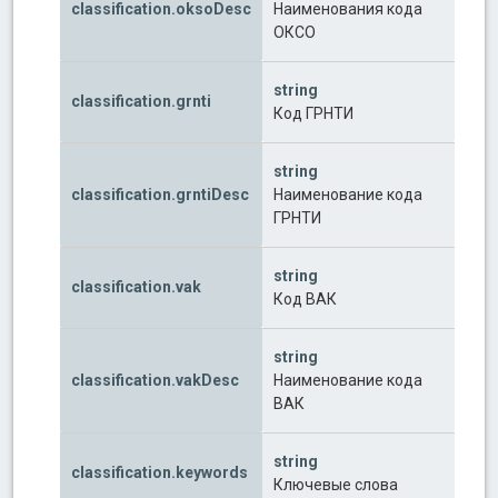
classification.oksoDesc
Наименования кода
ОКСО
string
classification.grnti
Код ГРНТИ
string
classification.grntiDesc
Наименование кода
ГРНТИ
string
classification.vak
Код ВАК
string
classification.vakDesc
Наименование кода
ВАК
string
classification.keywords
Ключевые слова