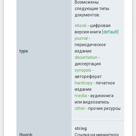
Возможены
следующие типы
документов:
ebook
- цифровая
версия книги
[default]
journal
-
периодическое
type
издание
dissertation
-
диссертация
synopsis
-
автореферат
hardcopy
- печатное
издание
media
- аудиокнига
или видеозапись
other
- прочие ресурсы
string
thumb
Ссылка на миниатюру