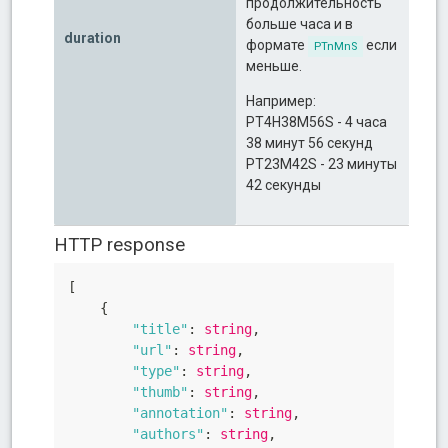
продолжительность
больше часа и в
duration
формате
если
PTnMnS
меньше.
Например:
PT4H38M56S - 4 часа
38 минут 56 секунд
PT23M42S - 23 минуты
42 секунды
HTTP response
[
{
"title"
:
 string
,
"url"
:
 string
,
"type"
:
 string
,
"thumb"
:
 string
,
"annotation"
:
 string
,
"authors"
:
 string
,