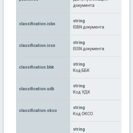
документа
string
classification.isbn
ISBN документа
string
classification.issn
ISSN документа
string
classification.bbk
Код ББК
string
classification.udk
Код УДК
string
classification.okso
Код ОКСО
string