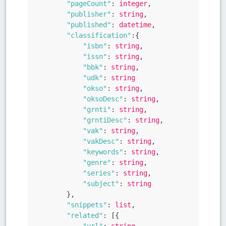
"pageCount"
:
 integer
,
"publisher"
:
 string
,
"published"
:
 datetime
,
"classification"
:
{
"isbn"
:
 string
,
"issn"
:
 string
,
"bbk"
:
 string
,
"udk"
:
 string

"okso"
:
 string
,
"oksoDesc"
:
 string
,
"grnti"
:
 string
,
"grntiDesc"
:
 string
,
"vak"
:
 string
,
"vakDesc"
:
 string
,
"keywords"
:
 string
,
"genre"
:
 string
,
"series"
:
 string
,
"subject"
:
 string

}
,
"snippets"
:
 list
,
"related"
:
[
{
"url"
:
 string
,